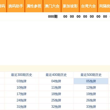
报码
挑码助手
属性参照
澳门六合
新加坡彩
台湾六合
间隔
000
期
00
00
00
00
00
00
00
最近300期历史
最近400期历史
最近500期历史
03拖牌
04拖牌
05拖牌
10拖牌
11拖牌
12拖牌
17拖牌
18拖牌
19拖牌
24拖牌
25拖牌
26拖牌
31拖牌
32拖牌
33拖牌