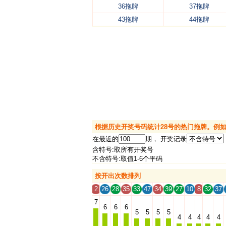
36拖牌
37拖牌
43拖牌
44拖牌
根据历史开奖号码统计28号的热门拖牌。例
在最近的
期， 开奖记录
含特号:取所有开奖号
不含特号:取值1-6个平码
按开出次数排列
2
26
28
35
33
47
34
39
27
10
8
32
37
7
6
6
6
5
5
5
5
4
4
4
4
4