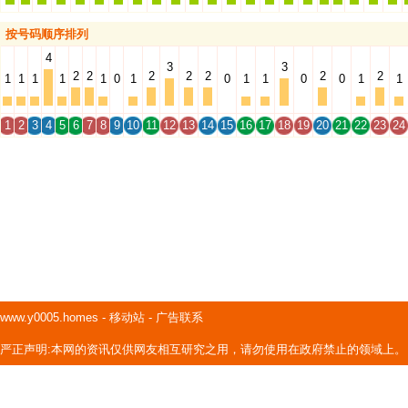
按号码顺序排列
4
3
3
2
2
2
2
2
2
2
1
1
1
1
1
0
1
0
1
1
0
0
1
1
1
2
3
4
5
6
7
8
9
10
11
12
13
14
15
16
17
18
19
20
21
22
23
24
www.y0005.homes
-
移动站
-
广告联系
严正声明:本网的资讯仅供网友相互研究之用，请勿使用在政府禁止的领域上。