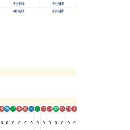
41拖牌
42拖牌
48拖牌
49拖牌
8
25
17
18
19
20
22
24
29
32
45
13
1
0
0
0
0
0
0
0
0
0
0
0
0
0