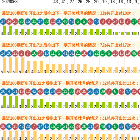
2026068
43 , 41 , 27 , 26 , 25 , 20 , 19 , 18 , 16 , 13 , 9 ,
最近100期历史开出3之后拖出下一期开奖球号的情况！3总共开出过10次；
37
34
23
28
15
33
14
38
12
10
49
42
6
5
46
48
8
2
24
13
7
17
3
3
2
2
2
2
2
2
2
2
2
2
2
2
2
2
2
2
1
1
1
1
1
最近100期历史开出7之后拖出下一期开奖球号的情况！7总共开出过17次；
14
20
12
2
7
16
34
10
11
5
41
31
21
18
4
22
17
6
23
13
19
49
5
5
5
5
4
4
4
3
3
3
3
3
3
3
2
2
2
2
2
2
2
2
2
最近100期历史开出32之后拖出下一期开奖球号的情况！32总共开出过13次；
26
4
31
18
12
42
40
25
14
13
11
33
34
35
20
37
39
7
6
45
47
23
4
4
4
3
3
3
3
2
2
2
2
2
2
2
2
2
2
2
2
2
2
2
1
最近100期历史开出31之后拖出下一期开奖球号的情况！31总共开出过12次；
30
48
18
42
20
7
14
15
16
17
21
22
24
28
31
34
49
4
5
37
47
12
3
3
3
3
3
3
2
2
2
2
2
2
2
2
2
2
2
2
2
2
2
1
1