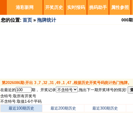
港彩新网
开奖历史
实时报码
挑码助手
属性参照
您的位置:
首页
»
拖牌统计
000
期
第2026086期:开出 3 ,7 ,32 ,31 ,49 ,1 ,47 ,根据历史开奖号码统计热门拖牌。
在最近的
期， 开奖记录
,拖出下一期开奖球号的情况!
含特号:取所有开奖号
不含特号:取值1-6个平码
最近100期历史
最近200期历史
最近300期历史