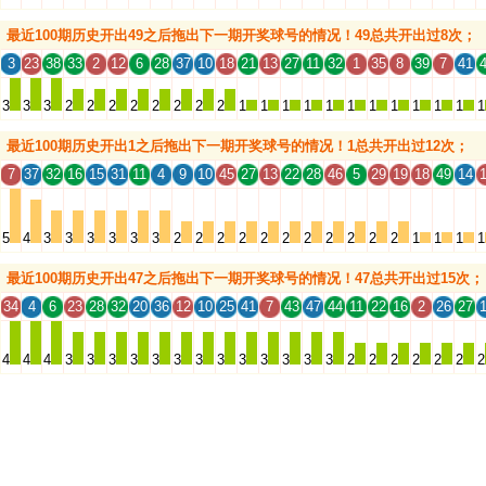
最近100期历史开出49之后拖出下一期开奖球号的情况！49总共开出过8次；
3
23
38
33
2
12
6
28
37
10
18
21
13
27
11
32
1
35
8
39
7
41
3
3
3
2
2
2
2
2
2
2
2
1
1
1
1
1
1
1
1
1
1
1
1
最近100期历史开出1之后拖出下一期开奖球号的情况！1总共开出过12次；
7
37
32
16
15
31
11
4
9
10
45
27
13
22
28
46
5
29
19
18
49
14
5
4
3
3
3
3
3
3
2
2
2
2
2
2
2
2
2
2
2
1
1
1
1
最近100期历史开出47之后拖出下一期开奖球号的情况！47总共开出过15次；
34
4
6
23
28
32
20
36
12
10
25
41
7
43
47
44
11
22
16
2
26
27
4
4
4
3
3
3
3
3
3
3
3
3
3
3
3
3
2
2
2
2
2
2
2