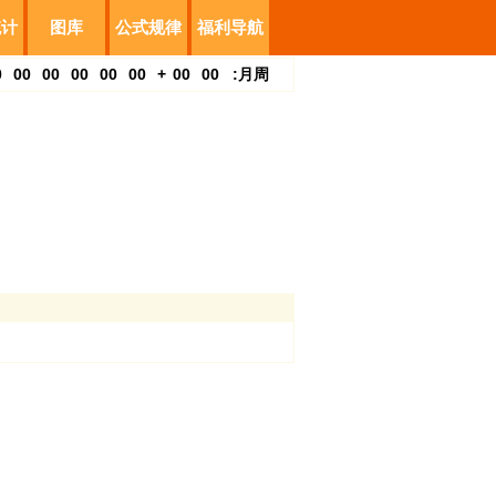
统计
图库
公式规律
福利导航
0
00
00
00
00
00
+
00
00
:
月
周