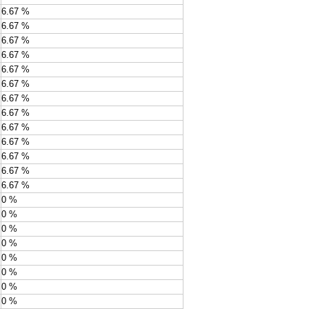
6.67 %
6.67 %
6.67 %
6.67 %
6.67 %
6.67 %
6.67 %
6.67 %
6.67 %
6.67 %
6.67 %
6.67 %
6.67 %
0 %
0 %
0 %
0 %
0 %
0 %
0 %
0 %