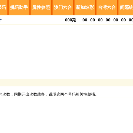
报码
挑码助手
属性参照
澳门六合
新加坡彩
台湾六合
间隔
计
000
期
00
00
00
00
00
00
0
的次数，同期开出次数越多，说明这两个号码相关性越强。