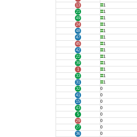
13
1
21
1
49
1
24
1
48
1
47
1
45
1
42
1
22
1
39
1
1
1
33
1
31
1
32
0
41
0
15
0
43
0
5
0
29
0
27
0
36
0