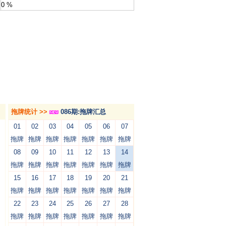
0 %
拖牌统计 >>
086期:拖牌汇总
01
02
03
04
05
06
07
拖牌
拖牌
拖牌
拖牌
拖牌
拖牌
拖牌
08
09
10
11
12
13
14
拖牌
拖牌
拖牌
拖牌
拖牌
拖牌
拖牌
15
16
17
18
19
20
21
拖牌
拖牌
拖牌
拖牌
拖牌
拖牌
拖牌
22
23
24
25
26
27
28
拖牌
拖牌
拖牌
拖牌
拖牌
拖牌
拖牌