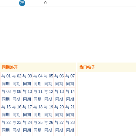
25
0
同期热开
热门帖子
与 01
与 02
与 03
与 04
与 05
与 06
与 07
同期
同期
同期
同期
同期
同期
同期
与 08
与 09
与 10
与 11
与 12
与 13
与 14
同期
同期
同期
同期
同期
同期
同期
与 15
与 16
与 17
与 18
与 19
与 20
与 21
同期
同期
同期
同期
同期
同期
同期
与 22
与 23
与 24
与 25
与 26
与 27
与 28
同期
同期
同期
同期
同期
同期
同期