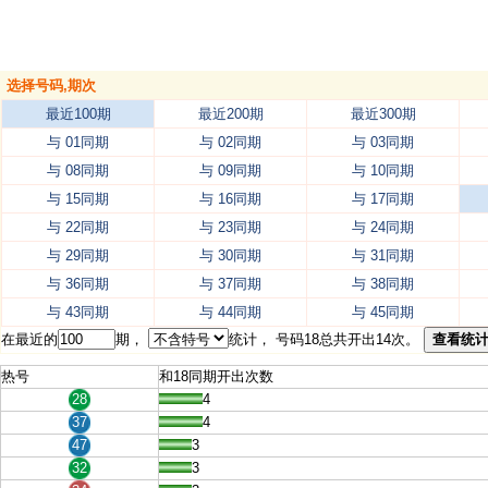
选择号码,期次
最近100期
最近200期
最近300期
与 01同期
与 02同期
与 03同期
与 08同期
与 09同期
与 10同期
与 15同期
与 16同期
与 17同期
与 22同期
与 23同期
与 24同期
与 29同期
与 30同期
与 31同期
与 36同期
与 37同期
与 38同期
与 43同期
与 44同期
与 45同期
在最近的
期，
统计， 号码18总共开出14次。
查看统
热号
和18同期开出次数
28
4
37
4
47
3
32
3