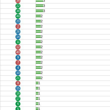
34
3
22
3
38
3
49
2
20
2
2
2
26
2
14
2
11
2
12
2
40
2
9
2
7
2
4
2
10
2
21
2
8
1
15
1
16
1
17
1
6
1
5
1