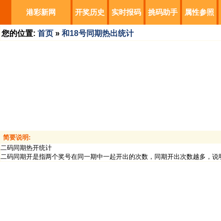
港彩新网
开奖历史
实时报码
挑码助手
属性参照
您的位置:
首页
»
和18号同期热出统计
简要说明:
二码同期热开统计
二码同期开是指两个奖号在同一期中一起开出的次数，同期开出次数越多，说