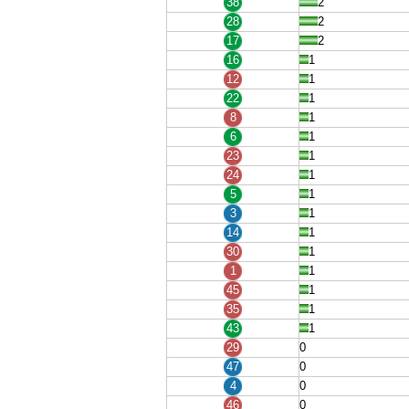
38
2
28
2
17
2
16
1
12
1
22
1
8
1
6
1
23
1
24
1
5
1
3
1
14
1
30
1
1
1
45
1
35
1
43
1
29
0
47
0
4
0
46
0