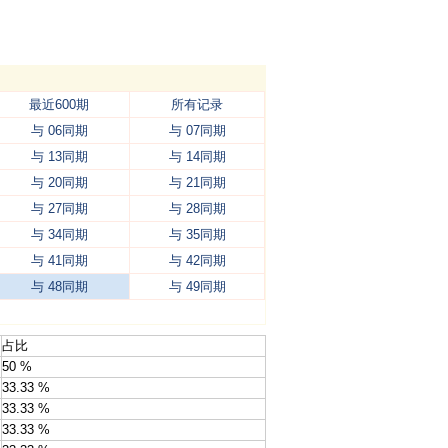
最近600期
所有记录
与 06同期
与 07同期
与 13同期
与 14同期
与 20同期
与 21同期
与 27同期
与 28同期
与 34同期
与 35同期
与 41同期
与 42同期
与 48同期
与 49同期
占比
50 %
33.33 %
33.33 %
33.33 %