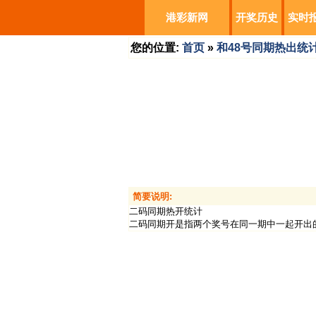
港彩新网
开奖历史
实时
您的位置:
首页
»
和48号同期热出统
简要说明:
二码同期热开统计
二码同期开是指两个奖号在同一期中一起开出