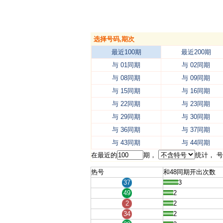
选择号码,期次
最近100期
最近200期
与 01同期
与 02同期
与 08同期
与 09同期
与 15同期
与 16同期
与 22同期
与 23同期
与 29同期
与 30同期
与 36同期
与 37同期
与 43同期
与 44同期
在最近的
期，
统计， 
热号
和48同期开出次数
37
3
49
2
2
2
34
2