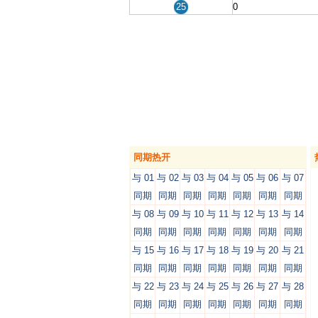
25
0
同期热开
与 01
与 02
与 03
与 04
与 05
与 06
与 07
同期
同期
同期
同期
同期
同期
同期
与 08
与 09
与 10
与 11
与 12
与 13
与 14
同期
同期
同期
同期
同期
同期
同期
与 15
与 16
与 17
与 18
与 19
与 20
与 21
同期
同期
同期
同期
同期
同期
同期
与 22
与 23
与 24
与 25
与 26
与 27
与 28
同期
同期
同期
同期
同期
同期
同期