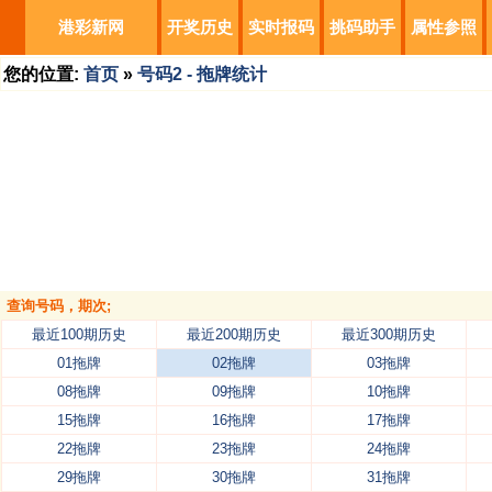
港彩新网
开奖历史
实时报码
挑码助手
属性参照
您的位置:
首页
»
号码2 - 拖牌统计
查询号码，期次;
最近100期历史
最近200期历史
最近300期历史
01拖牌
02拖牌
03拖牌
08拖牌
09拖牌
10拖牌
15拖牌
16拖牌
17拖牌
22拖牌
23拖牌
24拖牌
29拖牌
30拖牌
31拖牌