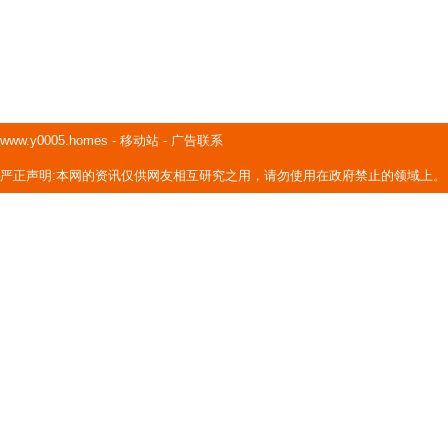
www.y0005.homes
-
移动站
-
广告联系
严正声明:本网的资讯仅供网友相互研究之用，请勿使用在政府禁止的领域上。